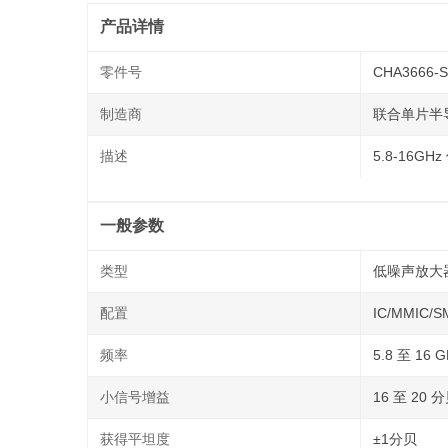
产品详情
零件号
CHA3666-
制造商
联合单片半
描述
5.8-16G
一般参数
类型
低噪声放大
配置
IC/MMIC/S
频率
5.8 至 16 G
小信号增益
16 至 20
获得平坦度
±1分贝