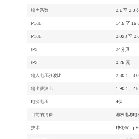
噪声系数
2.1 至 2.8
P1dB
14.5 至 16
P1dB
0.028 至 0.
IP3
24分贝
IP3
0.25 瓦
输入电压驻波比
2.30:1、3.0
输出驻波比
1.90:1、2.5
电源电压
4伏
目前的消费
漏极电源电流：
技术
砷化镓，pH