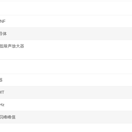
SNF
导体
Hz 低噪声放大器
器
MT
Hz
 分贝峰峰值