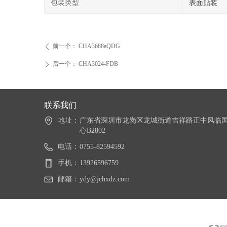
包装类型
表面贴装
前一个：
CHA3688aQDG
ꄴ
后一个：
CHA3024-FDB
ꄲ
联系我们
地址：
广东省深圳市龙岗区龙城街道吉祥路正中风临
心B2802
电话：
0755-82594592
手机：
13926596759
邮箱：
ydy@jchxdz.com